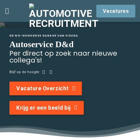
Skip
Vacatures
to
content
DE NO-NONSENSE GARAGE VAN GOUDA
Autoservice D&d
Per direct op zoek naar nieuwe
collega's!
Blijf op de hoogte:
Vacature Overzicht
Krijg er een beeld bij