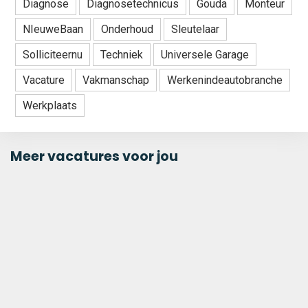
Diagnose
Diagnosetechnicus
Gouda
Monteur
NIeuweBaan
Onderhoud
Sleutelaar
Solliciteernu
Techniek
Universele Garage
Vacature
Vakmanschap
Werkenindeautobranche
Werkplaats
Meer vacatures voor jou
Planner bij Nextro in
Moordrecht