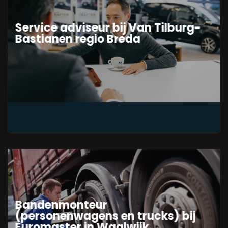
Service adviseur bij Van Tilburg-
Bastianen regio Breda
Bandenmonteur
(personenwagens en trucks) bij
Euromaster in Waalwijk