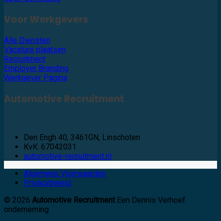
Voor Werkgevers
Alle Diensten
Vacature plaatsen
Recruitment
Employer Branding
Werkgever Pagina
Automotive Recruitment
Den Engh 40, 3461GN, Linschoten
KvK: 67042031
automotive-recruitment.nl
Algemene Voorwaarden
Privacybeleid
© 2026
Automotive Recruitment
Een Dennis Verhoef
onderneming