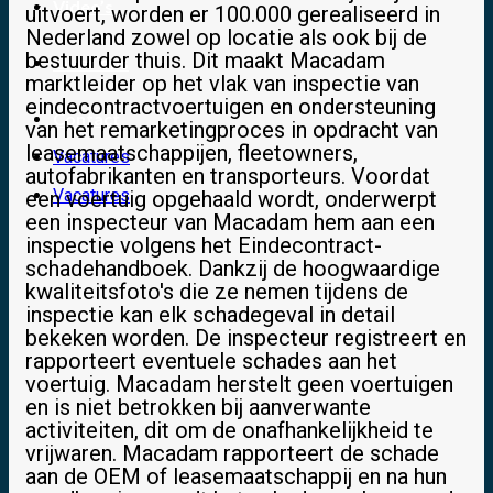
Video’s
uitvoert, worden er 100.000 gerealiseerd in
Nederland zowel op locatie als ook bij de
bestuurder thuis. Dit maakt Macadam
Over ons
marktleider op het vlak van inspectie van
eindecontractvoertuigen en ondersteuning
Contact
van het remarketingproces in opdracht van
leasemaatschappijen, fleetowners,
Vacatures
autofabrikanten en transporteurs. Voordat
Vacatures
een voertuig opgehaald wordt, onderwerpt
een inspecteur van Macadam hem aan een
inspectie volgens het Eindecontract-
schadehandboek. Dankzij de hoogwaardige
kwaliteitsfoto's die ze nemen tijdens de
inspectie kan elk schadegeval in detail
bekeken worden. De inspecteur registreert en
rapporteert eventuele schades aan het
voertuig. Macadam herstelt geen voertuigen
en is niet betrokken bij aanverwante
activiteiten, dit om de onafhankelijkheid te
vrijwaren. Macadam rapporteert de schade
aan de OEM of leasemaatschappij en na hun