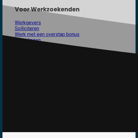
Voor Werkzoekenden
Werkgevers
Solliciteren
Werk met een overstap bonus
Opleidingen
Open Sollicitatie
Neem direct contact op
Bel Dennis Verhoef op
06 11 71 87 65
of stuur
een mail naar
dennis@automotive-recruitment.nl
.
Werkgever