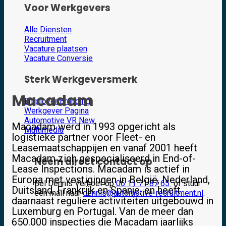
Voor Werkgevers
Alle Diensten
Recruitment
Vacature plaatsen
Vacature Conversie
Sterk Werkgeversmerk
Macadam
Employer Branding
Werkgever Pagina
Automotive VR
Macadam werd in 1993 opgericht als
Multimedia
logistieke partner voor Fleet- en
Leasemaatschappijen en vanaf 2001 heeft
Macadam zich gespecialiseerd in End-of-
Neem direct contact op
Lease Inspections. Macadam is actief in
Europa met vestigingen in België, Nederland,
Bel Dennis Verhoef op
06 11 71 87 65
of stuur
Duitsland, Frankrijk en Spanje, en heeft
een mail naar
dennis@automotive-recruitment.nl
.
daarnaast reguliere activiteiten uitgebouwd in
Luxemburg en Portugal. Van de meer dan
650.000 inspecties die Macadam jaarlijks