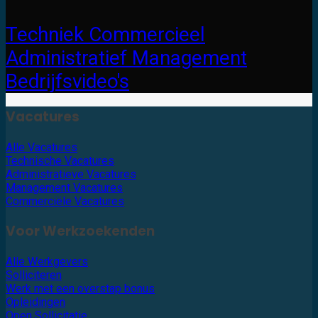
Techniek
Commercieel
Administratief
Management
Bedrijfsvideo's
Vacatures
Alle Vacatures
Technische Vacatures
Administratieve Vacatures
Management Vacatures
Commerciële Vacatures
Voor Werkzoekenden
Alle Werkgevers
Solliciteren
Werk met een overstap bonus
Opleidingen
Open Sollicitatie