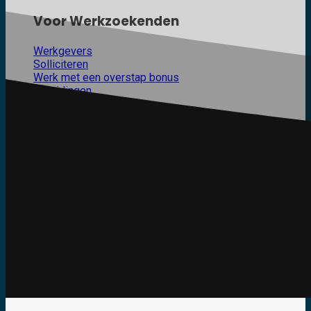
Voor Werkzoekenden
Werkgevers
Solliciteren
Werk met een overstap bonus
Opleidingen
Open Sollicitatie
Neem direct contact op
Bel Dennis Verhoef op
06 11 71 87 65
of stuur
een mail naar
dennis@automotive-recruitment.nl
.
Werkgever