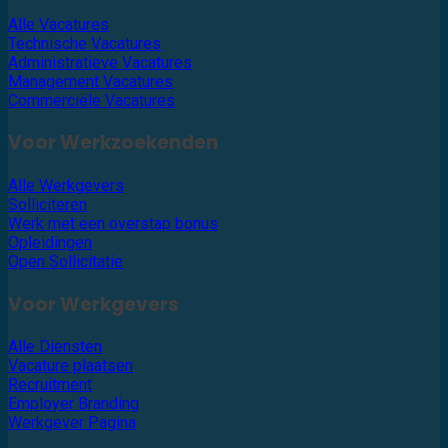
Alle Vacatures
Technische Vacatures
Administratieve Vacatures
Management Vacatures
Commerciële Vacatures
Voor Werkzoekenden
Alle Werkgevers
Solliciteren
Werk met een overstap bonus
Opleidingen
Open Sollicitatie
Voor Werkgevers
Alle Diensten
Vacature plaatsen
Recruitment
Employer Branding
Werkgever Pagina