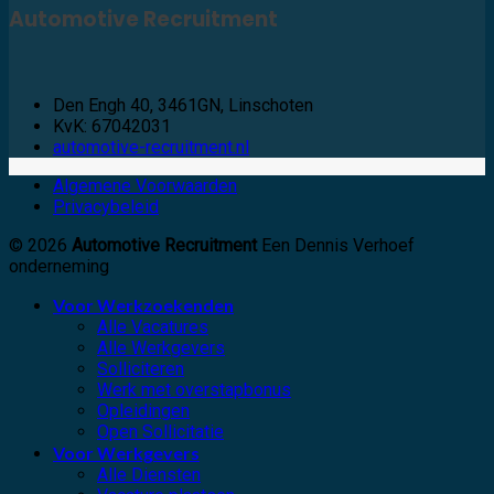
Automotive Recruitment
Den Engh 40, 3461GN, Linschoten
KvK: 67042031
automotive-recruitment.nl
Algemene Voorwaarden
Privacybeleid
© 2026
Automotive Recruitment
Een Dennis Verhoef
onderneming
Voor Werkzoekenden
Alle Vacatures
Alle Werkgevers
Solliciteren
Werk met overstapbonus
Opleidingen
Open Sollicitatie
Voor Werkgevers
Alle Diensten