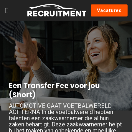
Skip
Vacatures
to
content
Een Transfer Fee voor jou
(Short)
AUTOMOTIVE GAAT VOETBALWERELD
ACHTERNA In de voetbalwereld hebben
talenten een zaakwaarnemer die al hun
zaken behartigt. Deze zaakwaarnemer helpt
bij het maken van onbekende en moeilijke