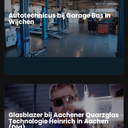
Autotechnicus bij Garage Bas in
Wijchen
Glasblazer bij Aachener Quarzglas
Technologie Heinrich in Aachen
(Dld)