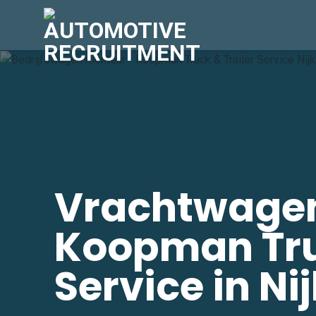
Skip
to
content
Vrachtwagen
Koopman Truc
Service in Ni