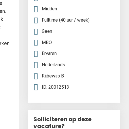
e
Midden
en.
jk
Fulltime (40 uur / week)
t
Geen
MBO
erken
Ervaren
Nederlands
Rijbewijs B
ID: 20012513
Solliciteren op deze
vacature?