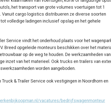
lever klaarmaken van voertuigen, korte of langdurige opsl
to’s, het transport van grote volumes voertuigen tot 1
t. Vanuit cargo logistics distribueren ze diverse soorten
 tot volledige ladingen inclusief opslag en het gehele
ler Service vindt het onderhoud plaats voor het wagenpar
BV. Breed opgeleide monteurs beschikken over het materi
betrouwbaar op de weg te houden. De werkzaamheden van
ige inzet van het materieel. Ook trucks en trailers van exte
oudswerkzaamheden worden aangeboden.
 Truck & Trailer Service ook vestigingen in Noordhorn en
werkenbijkoopman.nl/vacatures/bedrijfswagenmonteur