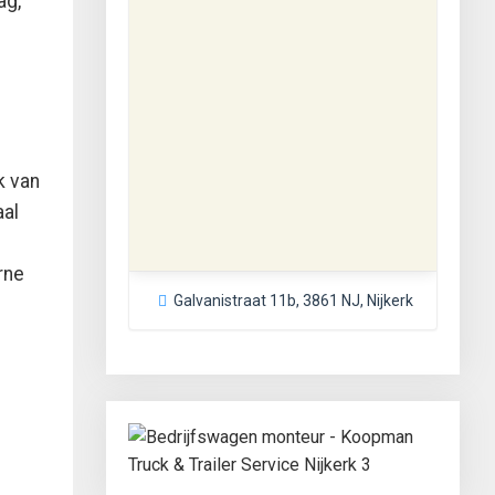
ag,
k van
aal
rne
Galvanistraat 11b, 3861 NJ, Nijkerk