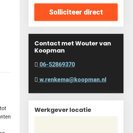
Solliciteer direct
Contact met Wouter van
Koopman
06-52869370
w.renkema@koopman.nl
tot
Werkgever locatie
anten