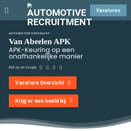
Skip
Vacatures
to
content
AUTOMOTIVE SPECIALIST
Van Abeelen APK
APK-Keuring op een
onafhankelijke manier
Blijf op de hoogte:
Vacature Overzicht
Krijg er een beeld bij