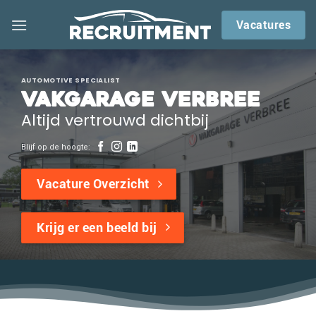
Skip
Vacatures
to
content
AUTOMOTIVE SPECIALIST
Vakgarage Verbree
Altijd vertrouwd dichtbij
Blijf op de hoogte:
Vacature Overzicht
Krijg er een beeld bij