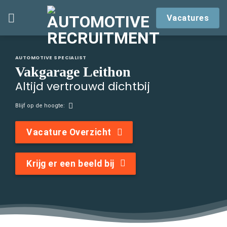
Skip
Vacatures
to
content
AUTOMOTIVE SPECIALIST
Vakgarage Leithon
Altijd vertrouwd dichtbij
Blijf op de hoogte:
Vacature Overzicht
Krijg er een beeld bij