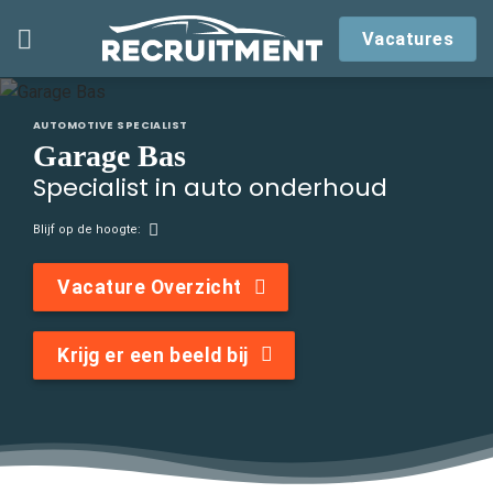
Skip
Vacatures
to
content
AUTOMOTIVE SPECIALIST
Garage Bas
Specialist in auto onderhoud
Blijf op de hoogte:
Vacature Overzicht
Krijg er een beeld bij