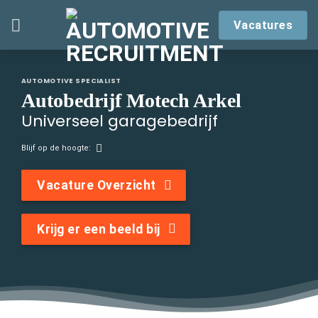
Skip
Vacatures
to
content
AUTOMOTIVE SPECIALIST
Autobedrijf Motech Arkel
Universeel garagebedrijf
Blijf op de hoogte:
Vacature Overzicht
Krijg er een beeld bij