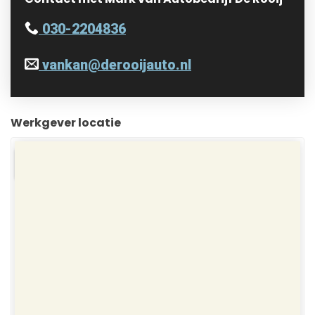
030-2204836
vankan@derooijauto.nl
Werkgever locatie