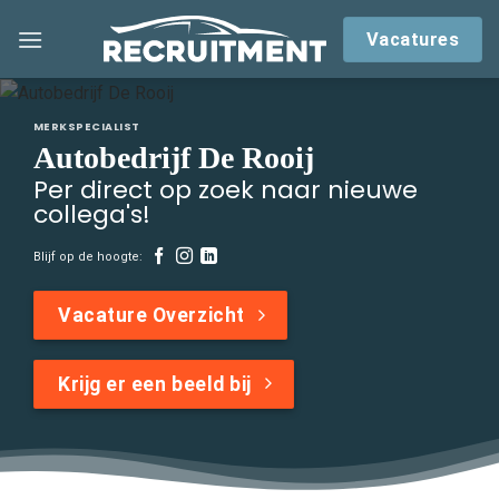
Skip
Vacatures
to
content
MERKSPECIALIST
Autobedrijf De Rooij
Per direct op zoek naar nieuwe
collega's!
Blijf op de hoogte:
Vacature Overzicht
Krijg er een beeld bij