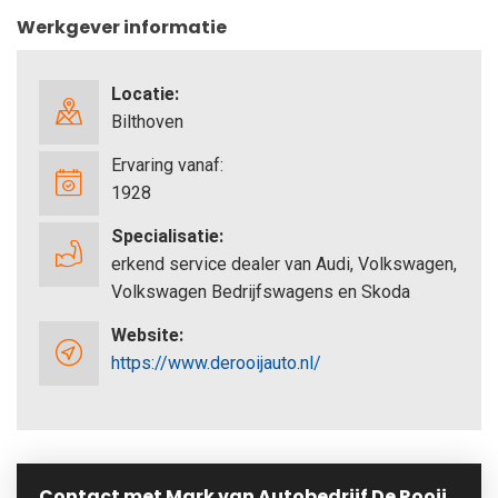
Werkgever informatie
Locatie:
Bilthoven
Ervaring vanaf:
1928
Specialisatie:
erkend service dealer van Audi, Volkswagen,
Volkswagen Bedrijfswagens en Skoda
Website:
https://www.derooijauto.nl/
Contact met Mark van Autobedrijf De Rooij