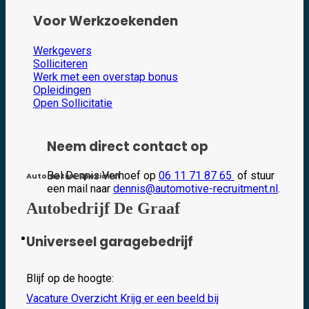
Voor Werkzoekenden
Werkgevers
Solliciteren
Werk met een overstap bonus
Opleidingen
Open Sollicitatie
Neem direct contact op
Bel Dennis Verhoef op
06 11 71 87 65
of stuur
Automotive Specialist
een mail naar
dennis@automotive-recruitment.nl
.
Autobedrijf De Graaf
Werkgever
Universeel garagebedrijf
Blijf op de hoogte:
Vacature Overzicht
Krijg er een beeld bij