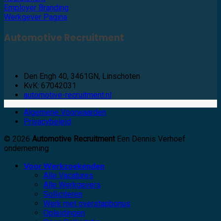
Employer Branding
Werkgever Pagina
Automotive Recruitment
Den Engh 40, 3461GN, Linschoten
KvK: 67042031
automotive-recruitment.nl
Algemene Voorwaarden
Privacybeleid
© 2026
Automotive Recruitment
Een Dennis Verhoef
onderneming
Voor Werkzoekenden
Alle Vacatures
Alle Werkgevers
Solliciteren
Werk met overstapbonus
Opleidingen