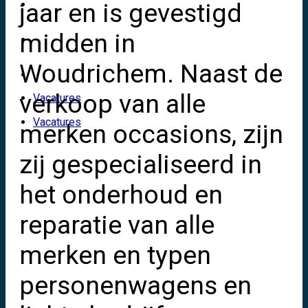
Video’s
jaar en is gevestigd
midden in
Over ons
Woudrichem. Naast de
Contact
verkoop van alle
Vacatures
Vacatures
merken occasions, zijn
zij gespecialiseerd in
het onderhoud en
reparatie van alle
merken en typen
personenwagens en