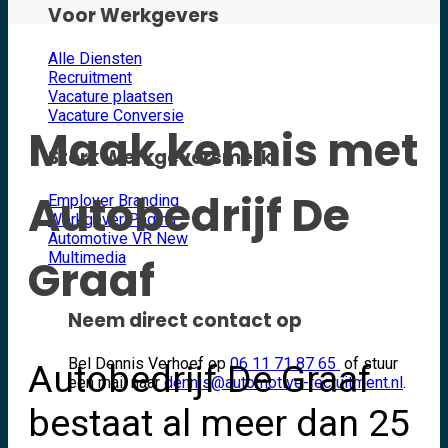
Voor Werkgevers
Alle Diensten
Recruitment
Vacature plaatsen
Vacature Conversie
Maak kennis met
Sterk Werkgeversmerk
Autobedrijf De
Employer Branding
Werkgever Pagina
Automotive VR
Multimedia
Graaf
Neem direct contact op
Bel Dennis Verhoef op
06 11 71 87 65
of stuur
Autobedrijf De Graaf
een mail naar
dennis@automotive-recruitment.nl
.
bestaat al meer dan 25