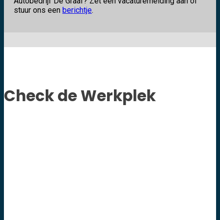
Autobedrijf De Graaf? Zet een vacaturemelding aan of
stuur ons een
berichtje
.
Check de Werkplek