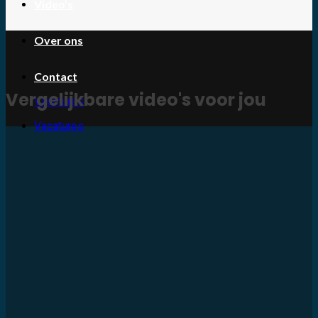
Video’s
Over ons
Contact
Vergelijkbare video's voor jou
Vacatures
Vacatures