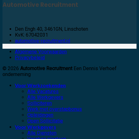
Automotive Recruitment
Den Engh 40, 3461GN, Linschoten
KvK: 67042031
automotive-recruitment.nl
Algemene Voorwaarden
Privacybeleid
© 2026
Automotive Recruitment
Een Dennis Verhoef
onderneming
Voor Werkzoekenden
Alle Vacatures
Alle Werkgevers
Solliciteren
Werk met overstapbonus
Opleidingen
Open Sollicitatie
Voor Werkgevers
Alle Diensten
Vacature plaatsen