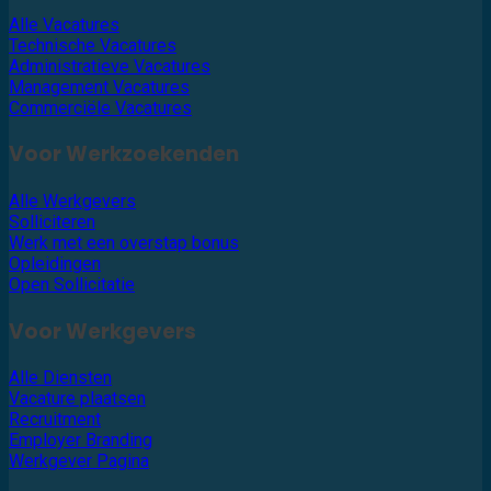
Alle Vacatures
Technische Vacatures
Administratieve Vacatures
Management Vacatures
Commerciële Vacatures
Voor Werkzoekenden
Alle Werkgevers
Solliciteren
Werk met een overstap bonus
Opleidingen
Open Sollicitatie
Voor Werkgevers
Alle Diensten
Vacature plaatsen
Recruitment
Employer Branding
Werkgever Pagina