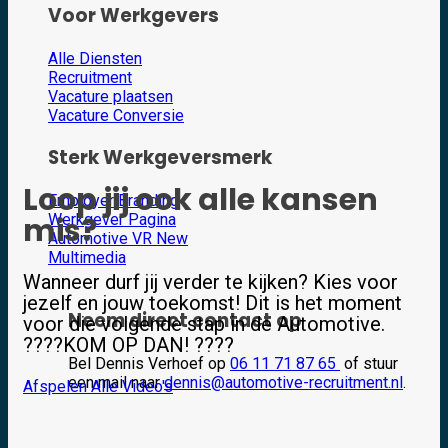
Voor Werkgevers
Alle Diensten
Recruitment
Vacature plaatsen
Vacature Conversie
Sterk Werkgeversmerk
Loop jij ook alle kansen
Employer Branding
mis?
Werkgever Pagina
Automotive VR
Multimedia
Wanneer durf jij verder te kijken? Kies voor
jezelf en jouw toekomst! Dit is het moment
Neem direct contact op
voor die volgende stap in de Automotive.
????KOM OP DAN! ????
Bel Dennis Verhoef op
06 11 71 87 65
of stuur
een mail naar
dennis@automotive-recruitment.nl
.
Afspelen
Alle Video's