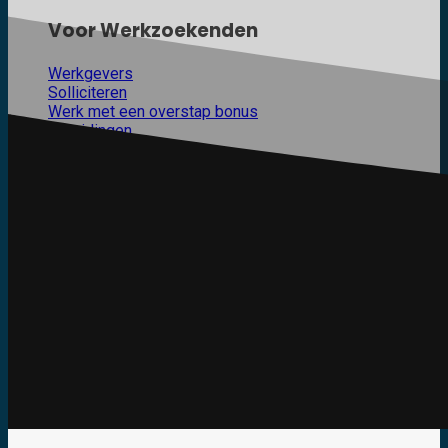
Voor Werkzoekenden
Werkgevers
Solliciteren
Werk met een overstap bonus
Opleidingen
Open Sollicitatie
Neem direct contact op
Bel Dennis Verhoef op
06 11 71 87 65
of stuur
een mail naar
dennis@automotive-recruitment.nl
.
Werkgever