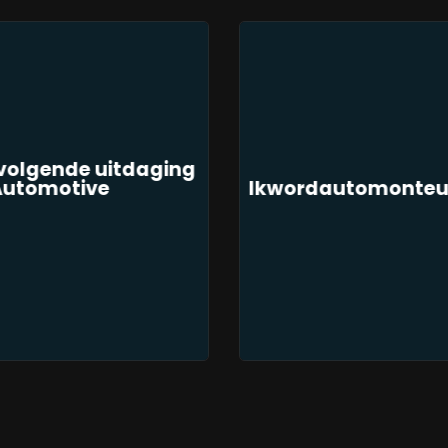
volgende uitdaging
 Automotive
Ikwordautomonteur