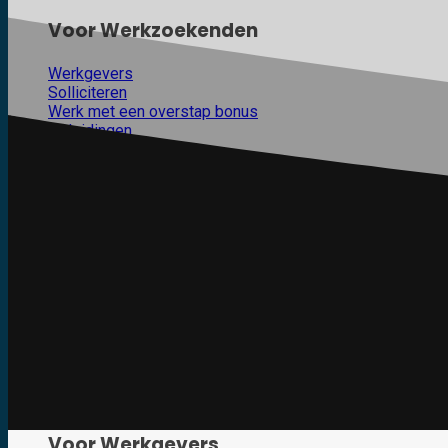
Voor Werkzoekenden
Werkgevers
Solliciteren
Werk met een overstap bonus
Opleidingen
Open Sollicitatie
Neem direct contact op
Bel Dennis Verhoef op
06 11 71 87 65
of stuur een ma
Werkgever
Voor Werkgevers