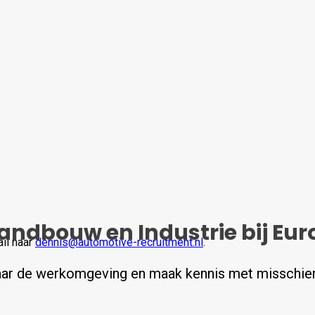
ndbouw en Industrie bij Eur
il naar
dennis@automotive-recruitment.nl
.
rvaar de werkomgeving en maak kennis met misschie