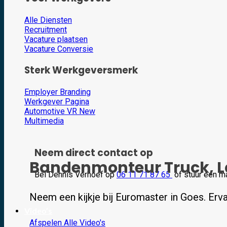
Alle Diensten
Recruitment
Vacature plaatsen
Vacature Conversie
Sterk Werkgeversmerk
Employer Branding
Werkgever Pagina
Automotive VR
Multimedia
Neem direct contact op
Bandenmonteur Truck, La
Bel Dennis Verhoef op
06 11 71 87 65
of stuur een ma
Neem een kijkje bij Euromaster in Goes. E
Video’s
Afspelen
Alle Video's