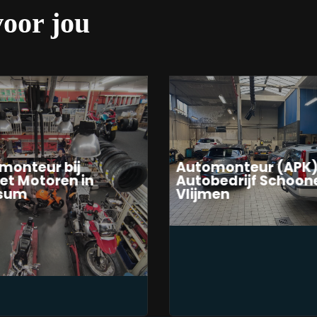
voor jou
monteur bij
Automonteur (APK) 
et Motoren in
Autobedrijf Schoone
rsum
Vlijmen