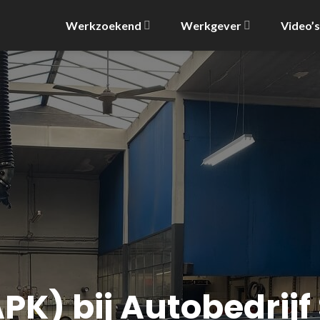
Werkzoekend
Werkgever
Video’s
K) bij Autobedrij