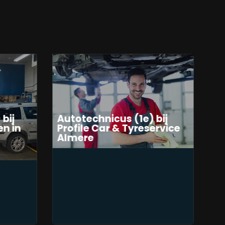
bij
Autotechnicus (1e) bij
n in
Profile Car & Tyreservice
Almere