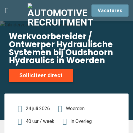
Skip
Vacatures
to
content
Werkvoorbereider /
Ontwerper Hydraulische
Systemen bij Oudshoorn
Hydraulics in Woerden
Solliciteer direct
24 juli 2026
Woerden
40 uur / week
In Overleg