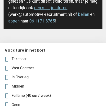
gelezen? Je kunt direct solliciteren, maar je mag
natuurlijk ook
een mailtje sturen
(werk@automotive-recruitment.nl) of
bellen
en
appen
naar
06 1171 8765
!
Vacature in het kort
Tekenaar
Vast Contract
In Overleg
Midden
Fulltime (40 uur / week)
Geen