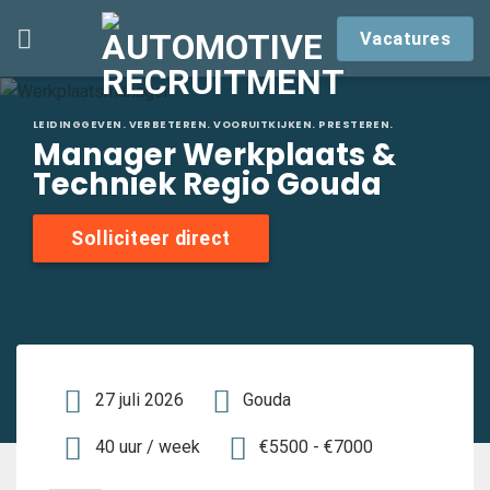
Skip
Vacatures
to
content
LEIDINGGEVEN. VERBETEREN. VOORUITKIJKEN. PRESTEREN.
Manager Werkplaats &
Techniek Regio Gouda
Solliciteer direct
27 juli 2026
Gouda
40 uur / week
€5500 - €7000