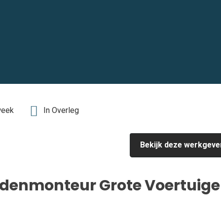
week
In Overleg
Bekijk deze werkgeve
ndenmonteur Grote Voertuig