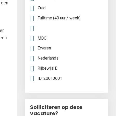
t een
Zuid
Fulltime (40 uur / week)
er
 een
MBO
Ervaren
Nederlands
Rijbewijs B
ID: 20013601
Solliciteren op deze
vacature?