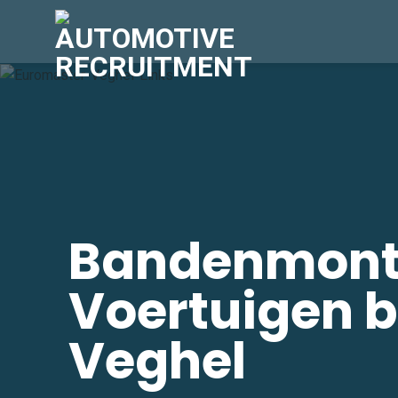
Skip
to
content
Bandenmont
Voertuigen b
Veghel