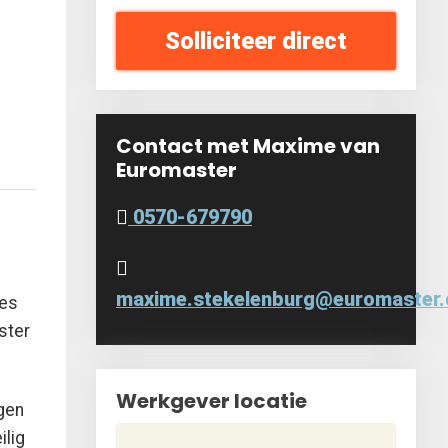
Solliciteer direct
Contact met Maxime van
Euromaster
0570-679790
maxime.stekelenburg@euromaster
ies
ster
Werkgever locatie
gen
ilig