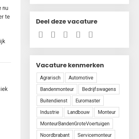
e nu
er te
Deel deze vacature
ijk
Vacature kenmerken
Agrarisch
Automotive
siek
Bandenmonteur
Bedrijfswagens
Buitendienst
Euromaster
Industrie
Landbouw
Monteur
MonteurBandenGroteVoertuigen
Noordbrabant
Servicemonteur