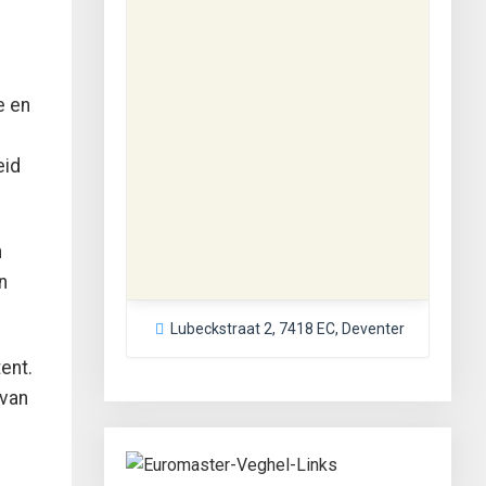
e en
eid
n
n
Lubeckstraat 2, 7418 EC, Deventer
ent.
 van