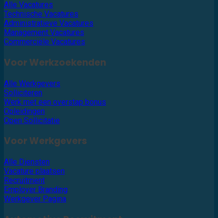
Alle Vacatures
Technische Vacatures
Administratieve Vacatures
Management Vacatures
Commerciële Vacatures
Voor Werkzoekenden
Alle Werkgevers
Solliciteren
Werk met een overstap bonus
Opleidingen
Open Sollicitatie
Voor Werkgevers
Alle Diensten
Vacature plaatsen
Recruitment
Employer Branding
Werkgever Pagina