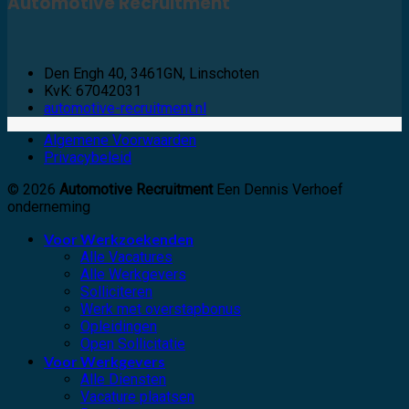
Automotive Recruitment
Den Engh 40, 3461GN, Linschoten
KvK: 67042031
automotive-recruitment.nl
Algemene Voorwaarden
Privacybeleid
© 2026
Automotive Recruitment
Een Dennis Verhoef
onderneming
Voor Werkzoekenden
Alle Vacatures
Alle Werkgevers
Solliciteren
Werk met overstapbonus
Opleidingen
Open Sollicitatie
Voor Werkgevers
Alle Diensten
Vacature plaatsen