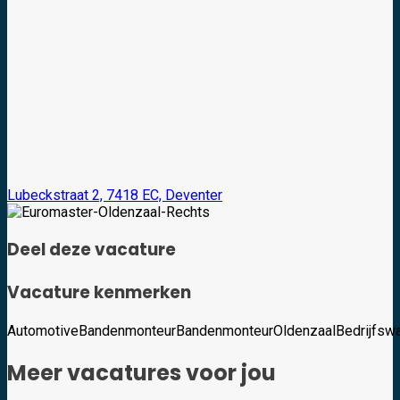
Lubeckstraat 2, 7418 EC, Deventer
Deel deze vacature
Vacature kenmerken
Automotive
Bandenmonteur
BandenmonteurOldenzaal
Bedrijfsw
Meer vacatures voor jou