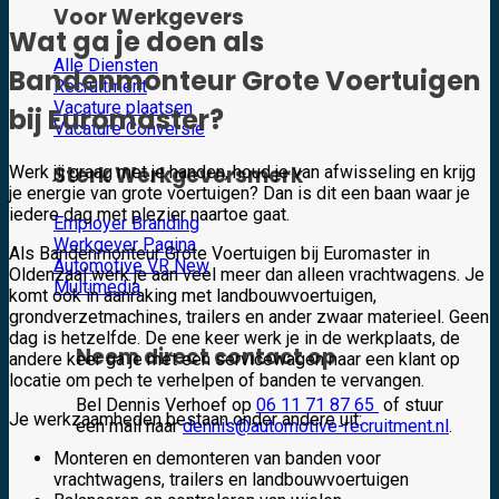
Voor Werkgevers
Wat ga je doen als
Alle Diensten
Bandenmonteur Grote Voertuigen
Recruitment
Vacature plaatsen
bij Euromaster?
Vacature Conversie
Sterk Werkgeversmerk
Werk jij graag met je handen, houd je van afwisseling en krijg
je energie van grote voertuigen? Dan is dit een baan waar je
iedere dag met plezier naartoe gaat.
Employer Branding
Werkgever Pagina
Als Bandenmonteur Grote Voertuigen bij Euromaster in
Automotive VR
Oldenzaal werk je aan veel meer dan alleen vrachtwagens. Je
Multimedia
komt ook in aanraking met landbouwvoertuigen,
grondverzetmachines, trailers en ander zwaar materieel. Geen
dag is hetzelfde. De ene keer werk je in de werkplaats, de
Neem direct contact op
andere keer ga je met een servicewagen naar een klant op
locatie om pech te verhelpen of banden te vervangen.
Bel Dennis Verhoef op
06 11 71 87 65
of stuur
Je werkzaamheden bestaan onder andere uit:
een mail naar
dennis@automotive-recruitment.nl
.
Monteren en demonteren van banden voor
vrachtwagens, trailers en landbouwvoertuigen