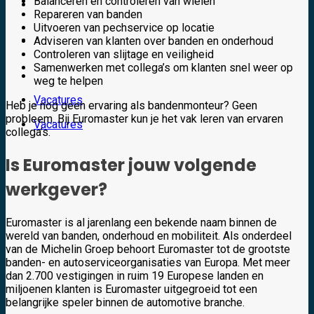
Balanceren en controleren van wielen
Video’s
Repareren van banden
Uitvoeren van pechservice op locatie
Over ons
Adviseren van klanten over banden en onderhoud
Controleren van slijtage en veiligheid
Samenwerken met collega’s om klanten snel weer op
Contact
weg te helpen
Vacatures
Heb je nog geen ervaring als bandenmonteur? Geen
probleem. Bij Euromaster kun je het vak leren van ervaren
Vacatures
collega’s.
Is Euromaster jouw volgende
werkgever?
Euromaster is al jarenlang een bekende naam binnen de
wereld van banden, onderhoud en mobiliteit. Als onderdeel
van de Michelin Groep behoort Euromaster tot de grootste
banden- en autoserviceorganisaties van Europa. Met meer
dan 2.700 vestigingen in ruim 19 Europese landen en
miljoenen klanten is Euromaster uitgegroeid tot een
belangrijke speler binnen de automotive branche.