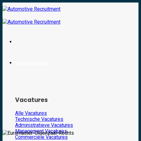
Skip
to
content
Werkzoekend
Vacatures
Alle Vacatures
Technische Vacatures
Administratieve Vacatures
Management Vacatures
Commerciële Vacatures