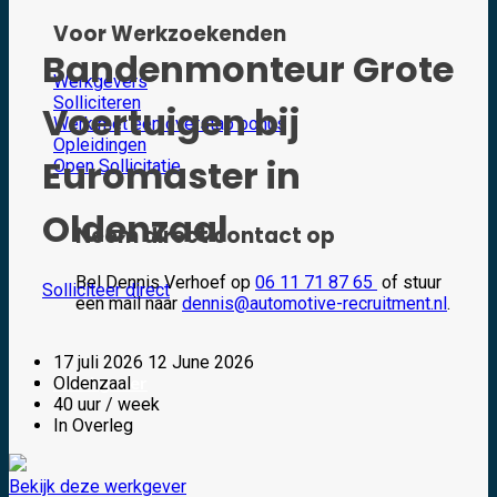
Voor Werkzoekenden
Bandenmonteur Grote
Werkgevers
Solliciteren
Voertuigen bij
Werk met een overstap bonus
Opleidingen
Euromaster in
Open Sollicitatie
Oldenzaal
Neem direct contact op
Bel Dennis Verhoef op
06 11 71 87 65
of stuur
Solliciteer direct
een mail naar
dennis@automotive-recruitment.nl
.
17 juli 2026
12 June 2026
Werkgever
Oldenzaal
40 uur / week
In Overleg
Bekijk deze werkgever