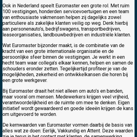
Ook in Nederland speelt Euromaster een grote rol. Met ruim
100 vestigingen, honderden servicevoertuigen en een team
van enthousiaste vakmensen helpen zij dagelijks zowel
particuliere als zakelijke klanten veilig op weg. Denk hierbij
aan personenauto’s, bedrijfswagens, transportbedrijven,
leaseorganisaties, landbouwbedrijven en industriële klanten.
Wat Euromaster bijzonder maakt, is de combinatie van de
kracht van een grote internationale organisatie en de
persoonlijke sfeer binnen de vestigingen. Je werkt in een
hecht team waar collega’s elkaar kennen, helpen en samen de
schouders eronder zetten. Tegelijkertijd profiteer je van de
mogelijkheden, zekerheid en ontwikkelkansen die horen bij
een grote werkgever.
Bij Euromaster draait het niet alleen om auto’s en banden,
maar vooral om mensen. Medewerkers krijgen veel vrijheid,
verantwoordelijkheid en de ruimte om mee te denken. Eigen
initiatief wordt gewaardeerd en goede ideeën krijgen de kans
om uitgevoerd te worden.
De kernwaarden van Euromaster vormen daarbij de basis van
alles wat ze doen: Eerlijk, Vakkundig en Attent. Deze waarden
zie je terug in het contact met klanten, de samenwerking