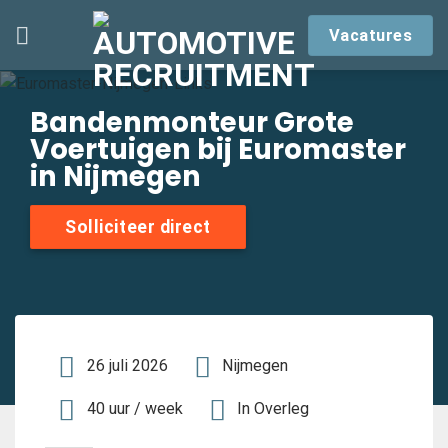
Skip
Vacatures
to
content
Bandenmonteur Grote
Voertuigen bij Euromaster
in Nijmegen
Solliciteer direct
26 juli 2026
Nijmegen
40 uur / week
In Overleg