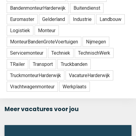
BandenmonteurHarderwijk
Buitendienst
Euromaster
Gelderland
Industrie
Landbouw
Logistiek
Monteur
MonteurBandenGroteVoertuigen
Nijmegen
Servicemonteur
Techniek
TechnischWerk
TRailer
Transport
Truckbanden
TruckmonteurHarderwijk
VacatureHarderwijk
Vrachtwagenmonteur
Werkplaats
Meer vacatures voor jou