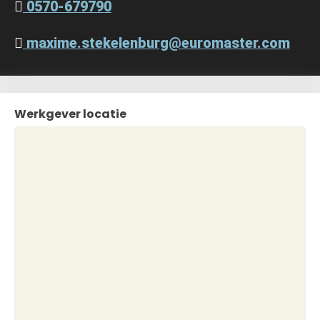
0570-679790
maxime.stekelenburg@euromaster.com
Werkgever locatie