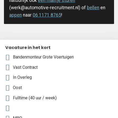
natuurlijk ook
een mailtje sturen
(werk@automotive-recruitment.nl) of
bellen
en
appen
naar
06 1171 8765
!
Vacature in het kort
Bandenmonteur Grote Voertuigen
Vast Contract
In Overleg
Oost
Fulltime (40 uur / week)