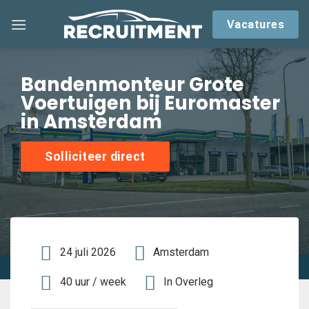
Skip
Vacatures
to
content
Bandenmonteur Grote
Voertuigen bij Euromaster
in Amsterdam
Solliciteer direct
24 juli 2026
Amsterdam
40 uur / week
In Overleg