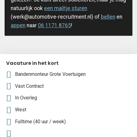
natuurlijk ook
een mailtje sturen
(werk@automotive-recruitment.nl) of
bellen
en
appen
naar
06 1171 8765
!
Vacature in het kort
Bandenmonteur Grote Voertuigen
Vast Contract
In Overleg
West
Fulltime (40 uur / week)