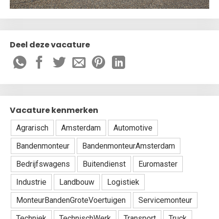
Deel deze vacature
Vacature kenmerken
Agrarisch
Amsterdam
Automotive
Bandenmonteur
BandenmonteurAmsterdam
Bedrijfswagens
Buitendienst
Euromaster
Industrie
Landbouw
Logistiek
MonteurBandenGroteVoertuigen
Servicemonteur
Techniek
TechnischWerk
Transport
Truck