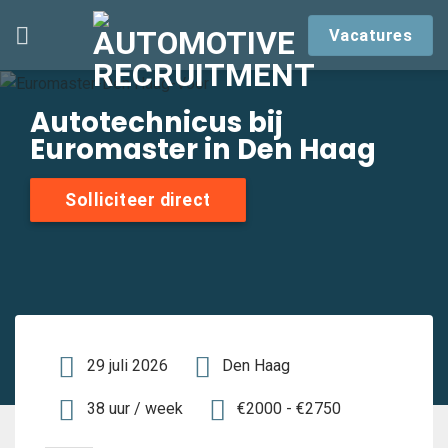
Skip
Vacatures
to
content
Autotechnicus bij
Euromaster in Den Haag
Solliciteer direct
29 juli 2026
Den Haag
38 uur / week
€2000 - €2750