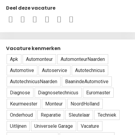
Deel deze vacature
Vacature kenmerken
Apk
Automonteur
AutomonteurNaarden
Automotive
Autoservice
Autotechnicus
AutotechnicusNaarden
BaanindeAutomotive
Diagnose
Diagnosetechnicus
Euromaster
Keurmeester
Monteur
NoordHolland
Onderhoud
Reparatie
Sleutelaar
Techniek
Uitlijnen
Universele Garage
Vacature