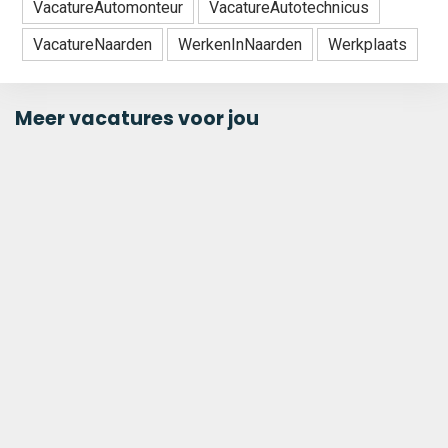
VacatureAutomonteur
VacatureAutotechnicus
VacatureNaarden
WerkenInNaarden
Werkplaats
Meer vacatures voor jou
Planner bij Nextro in
Moordrecht