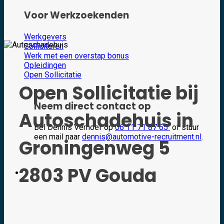
Voor Werkzoekenden
Werkgevers
Solliciteren
Werk met een overstap bonus
Opleidingen
Open Sollicitatie
Open Sollicitatie bij
Neem direct contact op
Autoschadehuis in
Bel Dennis Verhoef op
06 11 71 87 65
of stuur
een mail naar
dennis@automotive-recruitment.nl
.
Groningenweg 5
2803 PV Gouda
Werkgever