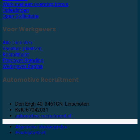
Werk met een overstap bonus
Opleidingen
Open Sollicitatie
Voor Werkgevers
Alle Diensten
Vacature plaatsen
Recruitment
Employer Branding
Werkgever Pagina
Automotive Recruitment
Den Engh 40, 3461GN, Linschoten
KvK: 67042031
automotive-recruitment.nl
Algemene Voorwaarden
Privacybeleid