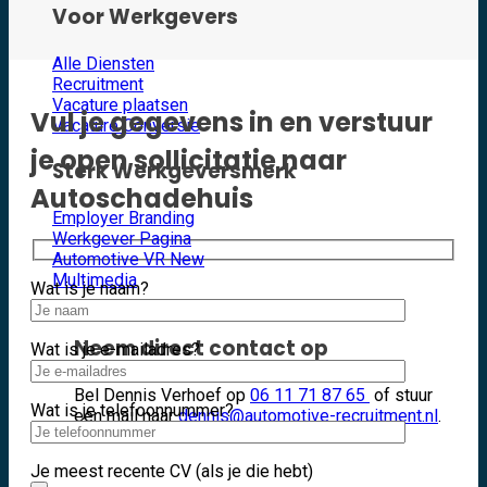
Voor Werkgevers
Alle Diensten
Recruitment
Vacature plaatsen
Vul je gegevens in en verstuur
Vacature Conversie
je open sollicitatie naar
Sterk Werkgeversmerk
Autoschadehuis
Employer Branding
Werkgever Pagina
Automotive VR
Multimedia
Wat is je naam?
Neem direct contact op
Wat is je e-mailadres?
Bel Dennis Verhoef op
06 11 71 87 65
of stuur
Wat is je telefoonnummer?
een mail naar
dennis@automotive-recruitment.nl
.
Je meest recente CV (als je die hebt)