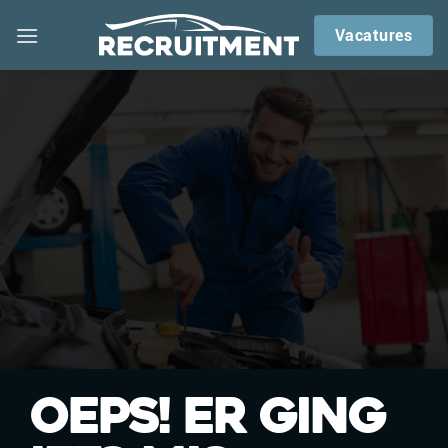
Skip
Vacatures
to
content
Oeps! Er ging