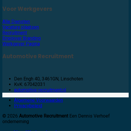
Voor Werkgevers
Alle Diensten
Vacature plaatsen
Recruitment
Employer Branding
Werkgever Pagina
Automotive Recruitment
Den Engh 40, 3461GN, Linschoten
KvK: 67042031
automotive-recruitment.nl
Algemene Voorwaarden
Privacybeleid
© 2026
Automotive Recruitment
Een Dennis Verhoef
onderneming