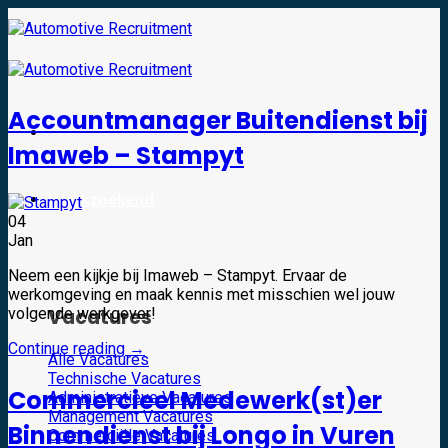
Skip
to
content
Accountmanager Buitendienst bij
Imaweb – Stampyt
Werkzoekend
04
Jan
Neem een kijkje bij Imaweb – Stampyt. Ervaar de
werkomgeving en maak kennis met misschien wel jouw
Vacatures
volgende werkgever!
Continue reading
→
Alle Vacatures
Technische Vacatures
Commercieel Medewerk(st)er
Administratieve Vacatures
Management Vacatures
Binnendienst bij Longo in Vuren
Commerciële Vacatures