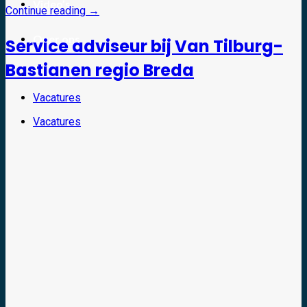
Video’s
Continue reading
→
Over ons
Service adviseur bij Van Tilburg-
Bastianen regio Breda
Contact
Vacatures
Vacatures