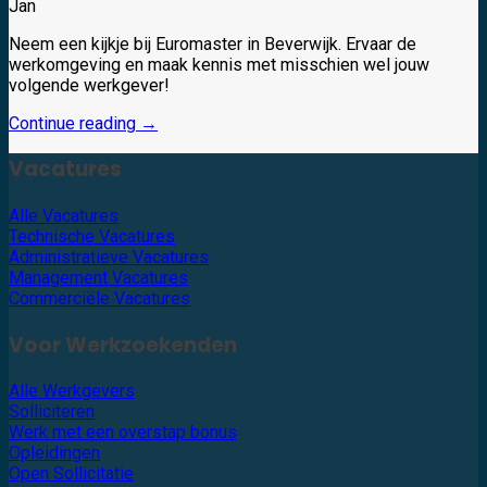
Jan
Neem een kijkje bij Euromaster in Beverwijk. Ervaar de
werkomgeving en maak kennis met misschien wel jouw
volgende werkgever!
Continue reading
→
Vacatures
Alle Vacatures
Technische Vacatures
Administratieve Vacatures
Management Vacatures
Commerciële Vacatures
Voor Werkzoekenden
Alle Werkgevers
Solliciteren
Werk met een overstap bonus
Opleidingen
Open Sollicitatie